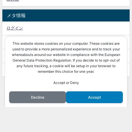
メタ情報
ログイン
投稿フィード
This website stores cookies on your computer. These cookies are
used to provide a more personalized experience and to track your
whereabouts around our website in compliance with the European
コメントフィード
General Data Protection Regulation. If you decide to to opt-out of
any future tracking, a cookie will be setup in your browser to
WordPress.org
remember this choice for one year.
Accept or Deny
Decline
Accept
解析用 All Rights Reserved.